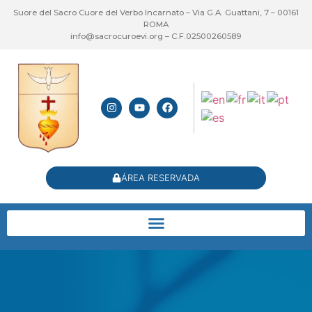
Suore del Sacro Cuore del Verbo Incarnato – Via G.A. Guattani, 7 – 00161
ROMA
info@sacrocuroevi.org – C.F.02500260589
ÁREA RESERVADA