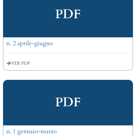
PDF
n. 2 aprile-giugno
VER PDF
PDF
n. 1 gennaio-marzo