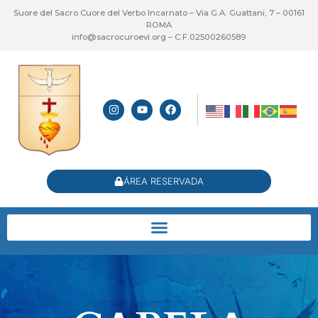
Suore del Sacro Cuore del Verbo Incarnato – Via G.A. Guattani, 7 – 00161
ROMA
info@sacrocuroevi.org – C.F.02500260589
ÁREA RESERVADA