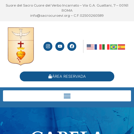
Suore del Sacro Cuore del Verbo Incarnato – Via G.A. Guattani, 7 – 00161
ROMA
info@sacrocuroevi.org – C.F.02500260589
ÁREA RESERVADA