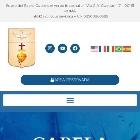
Suore del Sacro Cuore del Verbo Incarnato – Via G.A. Guattani, 7 – 00161
ROMA
info@sacrocuroevi.org – C.F.02500260589
ÁREA RESERVADA