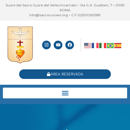
Suore del Sacro Cuore del Verbo Incarnato – Via G.A. Guattani, 7 – 00161
ROMA
info@sacrocuroevi.org – C.F.02500260589
ÁREA RESERVADA