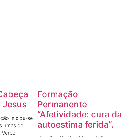
Cabeça
Formação
e Jesus
Permanente
“Afetividade: cura da
ção iniciou-se
autoestima ferida”.
s Irmãs do
 Verbo