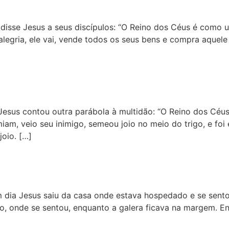
disse Jesus a seus discípulos: “O Reino dos Céus é com
alegria, ele vai, vende todos os seus bens e compra aqu
Jesus contou outra parábola à multidão: “O Reino dos C
m, veio seu inimigo, semeou joio no meio do trigo, e foi
oio. […]
 dia Jesus saiu da casa onde estava hospedado e se sentou
co, onde se sentou, enquanto a galera ficava na margem. E