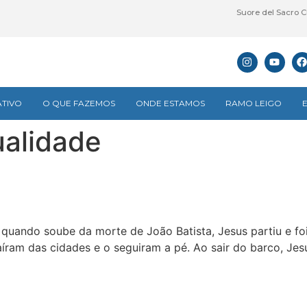
Suore del Sacro C
TIVO
O QUE FAZEMOS
ONDE ESTAMOS
RAMO LEIGO
ualidade
ando soube da morte de João Batista, Jesus partiu e foi
íram das cidades e o seguiram a pé. Ao sair do barco, Je