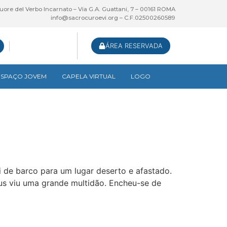
uore del Verbo Incarnato – Via G.A. Guattani, 7 – 00161 ROMA
info@sacrocuroevi.org – C.F.02500260589
ÁREA RESERVADA
ESPAÇO JOVEM
CAPELA VIRTUAL
LOGO
 de barco para um lugar deserto e afastado.
sus viu uma grande multidão. Encheu-se de